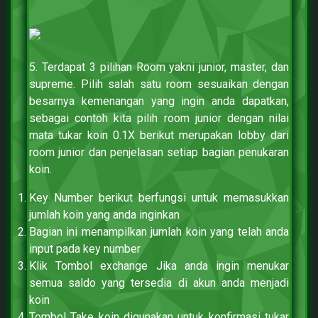
5. Terdapat 3 pilihan Room yakni junior, master, dan
supreme. Pilih salah satu room sesuaikan dengan
besarnya kemenangan yang ingin anda dapatkan,
sebagai contoh kita pilih room junior dengan nilai
mata tukar koin 0.1X berikut merupakan lobby dari
room junior dan penjelasan setiap bagian penukaran
koin.
Key Number berikut berfungsi untuk memasukkan
jumlah koin yang anda inginkan
Bagian ini menampilkan jumlah koin yang telah anda
input pada key number
Klik Tombol exchange Jika anda ingin menukar
semua saldo yang tersedia di akun anda menjadi
koin
Tombol Take koin digunakan untuk konfirmasi tukar