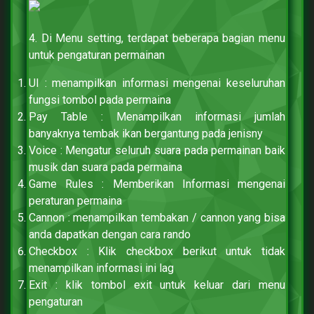
4. Di Menu setting, terdapat beberapa bagian menu
untuk pengaturan permainan
UI : menampilkan informasi mengenai keseluruhan
fungsi tombol pada permaina
Pay Table : Menampilkan informasi jumlah
banyaknya tembak ikan bergantung pada jenisny
Voice : Mengatur seluruh suara pada permainan baik
musik dan suara pada permaina
Game Rules : Memberikan Informasi mengenai
peraturan permaina
Cannon : menampilkan tembakan / cannon yang bisa
anda dapatkan dengan cara rando
Checkbox : Klik checkbox berikut untuk tidak
menampilkan informasi ini lag
Exit : klik tombol exit untuk keluar dari menu
pengaturan