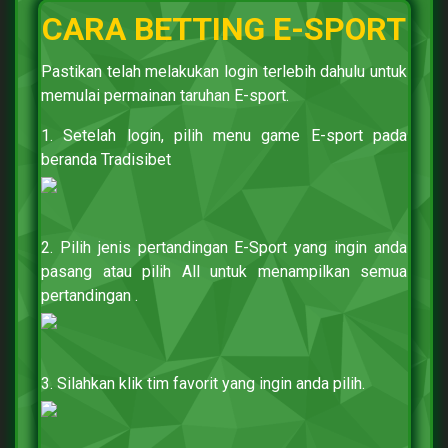
CARA BETTING E-SPORT
Pastikan telah melakukan login terlebih dahulu untuk
memulai permainan taruhan E-sport.
1. Setelah login, pilih menu game E-sport pada
beranda Tradisibet
2. Pilih jenis pertandingan E-Sport yang ingin anda
pasang atau pilih All untuk menampilkan semua
pertandingan .
3. Silahkan klik tim favorit yang ingin anda pilih.