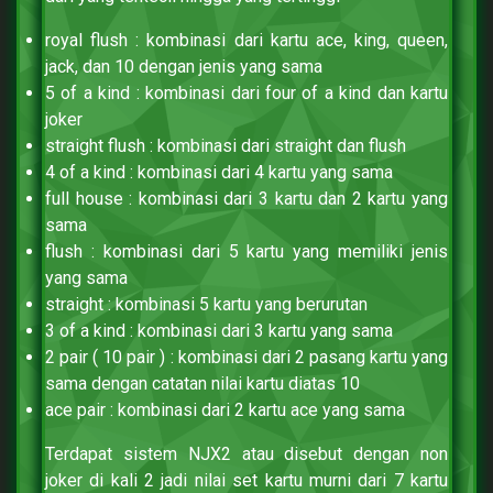
royal flush : kombinasi dari kartu ace, king, queen,
jack, dan 10 dengan jenis yang sama
5 of a kind : kombinasi dari four of a kind dan kartu
joker
straight flush : kombinasi dari straight dan flush
4 of a kind : kombinasi dari 4 kartu yang sama
full house : kombinasi dari 3 kartu dan 2 kartu yang
sama
flush : kombinasi dari 5 kartu yang memiliki jenis
yang sama
straight : kombinasi 5 kartu yang berurutan
3 of a kind : kombinasi dari 3 kartu yang sama
2 pair ( 10 pair ) : kombinasi dari 2 pasang kartu yang
sama dengan catatan nilai kartu diatas 10
ace pair : kombinasi dari 2 kartu ace yang sama
Terdapat sistem NJX2 atau disebut dengan non
joker di kali 2 jadi nilai set kartu murni dari 7 kartu