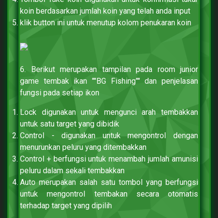
koin berdasarkan jumlah koin yang telah anda input
klik button ini untuk menutup kolom penukaran koin
6. Berikut merupakan tampilan pada room junior
game tembak ikan ""BG Fishing"" dan penjelasan
fungsi pada setiap ikon
Lock digunakan untuk mengunci arah tembakkan
untuk satu target yang dibidik
Control - digunakan untuk mengontrol dengan
menurunkan peluru yang ditembakkan
Control + berfungsi untuk menambah jumlah amunisi
peluru dalam sekali tembakkan
Auto merupakan salah satu tombol yang berfungsi
untuk mengontrol tembakan secara otomatis
terhadap target yang dipilih