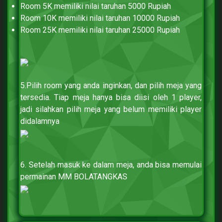
Room 5K memiliki nilai taruhan 5000 Rupiah
Room 10K memiliki nilai taruhan 10000 Rupiah
Room 25K memiliki nilai taruhan 25000 Rupiah
5.Pilih room yang anda inginkan, dan pilih meja yang
tersedia. Tiap meja hanya bisa diisi oleh 1 player,
jadi silahkan pilih meja yang belum memiliki player
didalamnya
6. Setelah masuk ke dalam meja, anda bisa memulai
permainan MM BOLATANGKAS