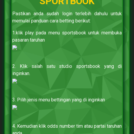
SPORTBOOK
Pastikan anda sudah login terlebih dahulu untuk
memulai panduan cara betting berikut:
1.klik play pada menu sportsbook untuk membuka
pasaran taruhan
2. Klik salah satu studio sportsbook yang di
inginkan.
3. Pilih jenis menu bettingan yang di inginkan
4. Kemudian klik odds number tim atau partai taruhan
anda