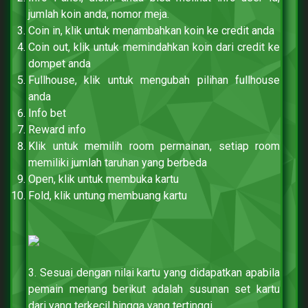
jumlah koin anda, nomor meja.
Coin in, klik untuk menambahkan koin ke credit anda
Coin out, klik untuk memindahkan koin dari credit ke
dompet anda
Fullhouse, klik untuk mengubah pilihan fullhouse
anda
Info bet
Reward info
Klik untuk memilih room permainan, setiap room
memiliki jumlah taruhan yang berbeda
Open, klik untuk membuka kartu
Fold, klik untung membuang kartu
3. Sesuai dengan nilai kartu yang didapatkan apabila
pemain menang berikut adalah susunan set kartu
dari yang terkecil hingga yang tertinggi