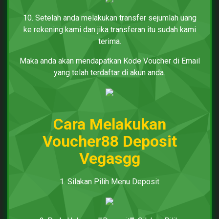
10. Setelah anda melakukan transfer sejumlah uang
ke rekening kami dan jika transferan itu sudah kami
terima.
Maka anda akan mendapatkan Kode Voucher di Email
yang telah terdaftar di akun anda.
Cara Melakukan
Voucher88 Deposit
Vegasgg
1. Silakan Pilih Menu Deposit