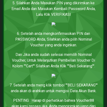
5. Silahkan Anda Masukan PIN yang dikirimkan ke
Email Anda dan Masukan Kembali Password Anda,
Lalu Klik VERIFIKASI
6. Setelah anda mengkonfirmasikan PIN dan
PASSWORD Anda, Silahkan anda pilih Nominal
Voucher yang anda inginkan.
Dan Jika anda sudah selesai memilih Nominal
Voucher, Untuk Melanjutkan Pembelian Voucher Di
Kolom ""Cart"" Silahkan Anda Klik ""Beli Sekarang"".
7. Setelah anda meng klik tombol ""BELI SEKARANG""
anda akan di arahkan untuk mengisi Data Akun Bank.
PENTING : Harap di perhatikan bahwa Voucher88
akan kami proses jika, Anda mengirimkan uang dari