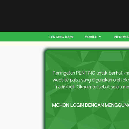
TENTANG KAMI
MOBILE
INFORMA
Peringatan PENTING untuk berhati-hat
website palsu yang digunakan oleh o
Tradisibet. Oknum tersebut selalu m
MOHON LOGIN DENGAN MENGGUNAKAN