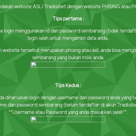
akan website ASLI Tradisibet dengan website PHISING atau PA
Tips pertama :
sa login menggunakan id dan password sembarang (tidak terdafta
login ialah untuk mengambil data anda.
n website tersebut merupakan phising atau asli, anda bisa mengi
sembarang yang bukan milik anda.
Tips Kedua :
nda diharuskan login dengan username dan password anda yang ben
ame dan password sembarang (belum terdaftar di akun Tradisib
""Username atau Password yang anda masukkan salah"".