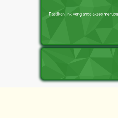
Pastikan link yang anda akses merupaka