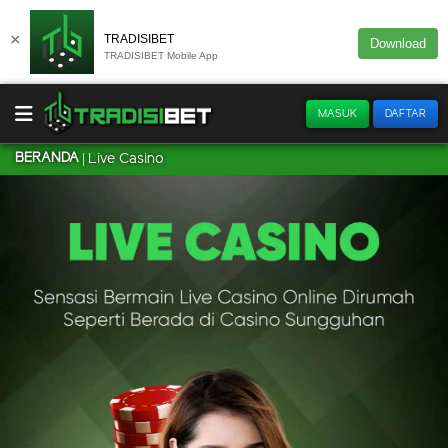
×
TRADISIBET
Download
TRADISIBET Mobile App
MASUK
DAFTAR
BERANDA
Live Casino