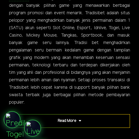
dengan banyak pilihan game yang menawarkan berbagai
program promosi dan event menarik. Tradisibet adalah situs
pelopor yang menghadirkan banyak jenis permainan dalam 1
(SATU) akun seperti Slot Online, Esport, Idnlive, Togel, Live
Casino, Mickey Mouse, Tangkas, Sportbook, dan masuk
banyak game seru lainnya. Tradisi bet menghadirkan
pengalaman seru bermain kedalam game dengan tampilan
grafik yang modern yang akan menambah keseruan sensasi
permainan, teknologi terbaru dan terdepan dikerjakan oleh
tim yang ahli dan profesional di bidangnya yang akan menjamin
permainan lebih aman dan nyaman. Setiap proses transaksi di
Tradisibet lebih cepat karena di support banyak pilihan bank
swasta terbaik juga berbagai pilihan metode pembayaran
populer.
Read More