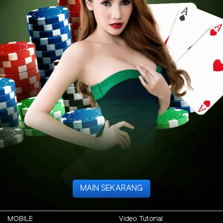
MAIN SEKARANG
MOBILE
Video Tutorial