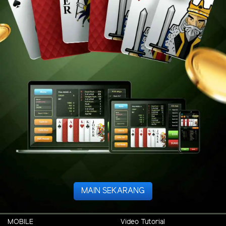
MAIN SEKARANG
MOBILE
Video Tutorial