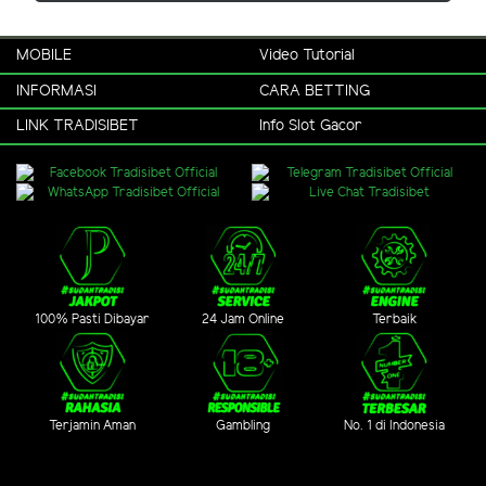
MOBILE
Video Tutorial
INFORMASI
CARA BETTING
LINK TRADISIBET
Info Slot Gacor
100% Pasti Dibayar
24 Jam Online
Terbaik
Terjamin Aman
Gambling
No. 1 di Indonesia