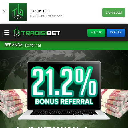
×
TRADISIBET
Download
TRADISIBET Mobile App
MASUK
DAFTAR
BERANDA
Referral