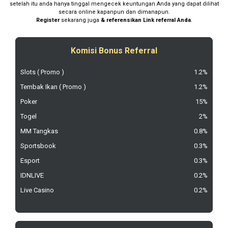
setelah itu anda hanya tinggal mengecek keuntungan Anda yang dapat dilihat
secara online kapanpun dan dimanapun.
Register
sekarang juga
& referensikan Link referral Anda
.
Komisi Bonus Referral
Slots ( Promo )
1.2%
Tembak Ikan ( Promo )
1.2%
Poker
15%
Togel
2%
MM Tangkas
0.8%
Sportsbook
0.3%
Esport
0.3%
IDNLIVE
0.2%
Live Casino
0.2%